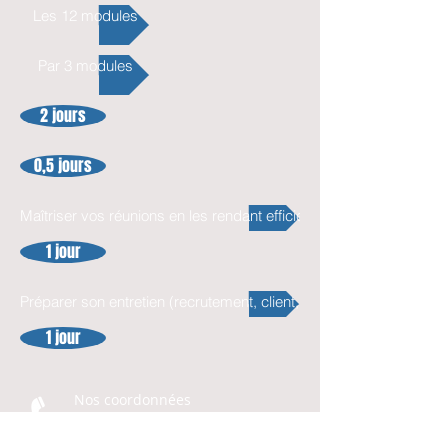
Les 12 modules
Par 3 modules
2 jours
0,5 jours
Maîtriser vos réunions en les rendant efficientes
1 jour
Préparer son entretien (recrutement, client, EAI, ...)
1 jour
Nos coordonnées
T :
07 84 37 15 75