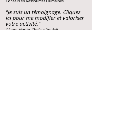
Conseils en Ressources Humaines
"Je suis un témoignage. Cliquez
ici pour me modifier et valoriser
votre activité."
Gérard Martin, Chef de Produit
Nos coordonnées
T :
07 84 37 15 75
Contact
contact@oxia-
conseils.com
Nos bureaux
38 rue Henri Beque
78160 Marly-Le-Roi,
France
© 2017 par
O
X
Conseils
IA
Créé avec Wix.com